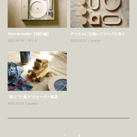
How to make 【時計編】
デジタルには無いアナログの良さ
2022.06.20
作り方
2022.02.10
journal
”最小”で”最大”のオーダー家具
2022.02.02
journal